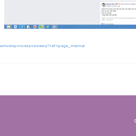
anhvienprincess/reviews/?ref=page_internal