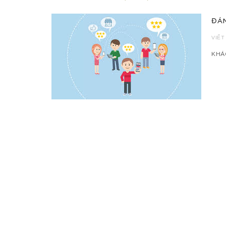
ĐÁN
VIẾT
KHÁC