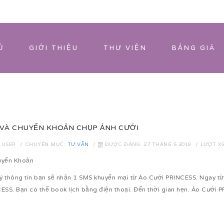
Ủ
GIỚI THIỆU
THƯ VIỆN
BẢNG GIÁ
VÀ CHUYỂN KHOẢN CHỤP ẢNH CƯỚI
 USER
CHUYÊN MỤC:
TƯ VẤN
ĐƯỢC ĐĂNG: 27 THÁNG 5 2019
LƯỢT XE
uyển Khoản
ý thông tin bạn sẽ nhận 1 SMS khuyến mại từ Áo Cưới PRINCESS. Ngay từ 
ESS. Bạn có thể book lịch bằng điện thoại. Đến thời gian hẹn. Áo Cưới 