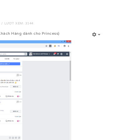
LƯỢT XEM: 3144
hách Hàng dành cho Princess)