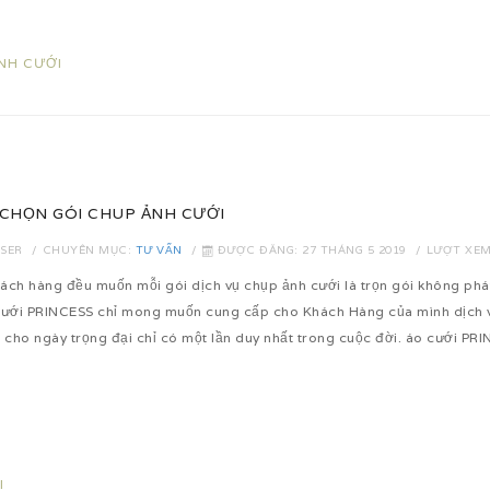
NH CƯỚI
 CHỌN GÓI CHUP ẢNH CƯỚI
USER
CHUYÊN MỤC:
TƯ VẤN
ĐƯỢC ĐĂNG: 27 THÁNG 5 2019
LƯỢT XEM
ách hàng đều muốn mỗi gói dịch vụ chụp ảnh cưới là trọn gói không phát 
ưới PRINCESS chỉ mong muốn cung cấp cho Khách Hàng của mình dịch vụ
ất cho ngày trọng đại chỉ có một lần duy nhất trong cuộc đời. áo cưới P
I