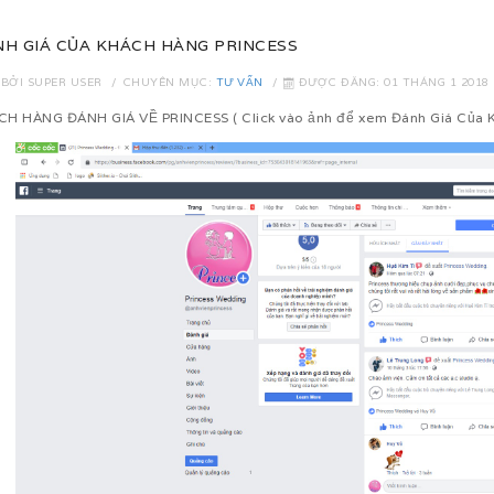
H GIÁ CỦA KHÁCH HÀNG PRINCESS
 BỞI
SUPER USER
CHUYÊN MỤC:
TƯ VẤN
ĐƯỢC ĐĂNG: 01 THÁNG 1 2018
H HÀNG ĐÁNH GIÁ VỀ PRINCESS ( Click vào ảnh để xem Đánh Giá Của K