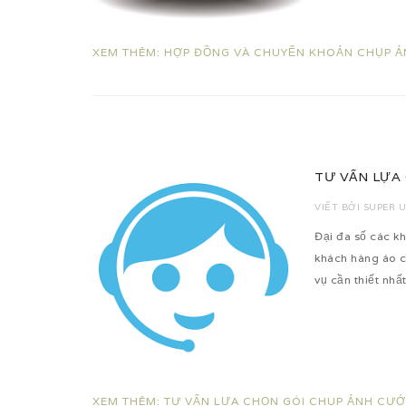
XEM THÊM: HỢP ĐỒNG VÀ CHUYỂN KHOẢN CHỤP Ả
TƯ VẤN LỰA
VIẾT BỞI
SUPER 
Đại đa số các kh
khách hàng áo c
vụ cần thiết nh
XEM THÊM: TƯ VẤN LỰA CHỌN GÓI CHUP ẢNH CƯỚ