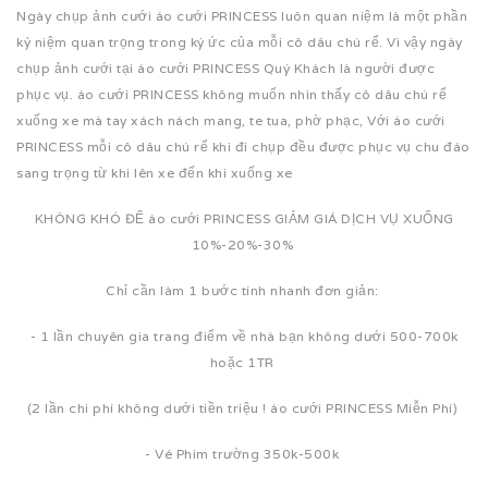
Ngày chụp ảnh cưới áo cưới PRINCESS luôn quan niệm là một phần
kỷ niệm quan trọng trong ký ức của mỗi cô dâu chú rể. Vì vậy ngày
chụp ảnh cưới tại áo cưới PRINCESS Quý Khách là người được
phục vụ. áo cưới PRINCESS không muốn nhìn thấy cô dâu chú rể
xuống xe mà tay xách nách mang, te tua, phờ phạc, Với áo cưới
PRINCESS mỗi cô dâu chú rể khi đi chụp đều được phục vụ chu đáo
sang trọng từ khi lên xe đến khi xuống xe
KHÔNG KHÓ ĐỂ áo cưới PRINCESS GIẢM GIÁ DỊCH VỤ XUỐNG
10%-20%-30%
Chỉ cần làm 1 bước tính nhanh đơn giản:
- 1 lần chuyên gia trang điểm về nhà bạn không dưới 500-700k
hoặc 1TR
(2 lần chi phí không dưới tiền triệu ! áo cưới PRINCESS Miễn Phí)
- Vé Phim trường 350k-500k