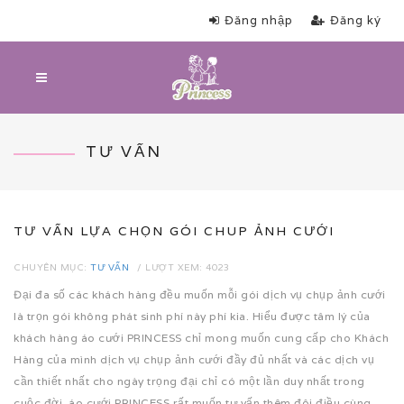
Đăng nhập
Đăng ký
TƯ VẤN
TƯ VẤN LỰA CHỌN GÓI CHUP ẢNH CƯỚI
CHUYÊN MỤC:
TƯ VẤN
LƯỢT XEM: 4023
Đại đa số các khách hàng đều muốn mỗi gói dịch vụ chụp ảnh cưới
là trọn gói không phát sinh phí này phí kia. Hiểu được tâm lý của
khách hàng áo cưới PRINCESS chỉ mong muốn cung cấp cho Khách
Hàng của mình dịch vụ chụp ảnh cưới đầy đủ nhất và các dịch vụ
cần thiết nhất cho ngày trọng đại chỉ có một lần duy nhất trong
cuộc đời. áo cưới PRINCESS rất muốn tư vấn thêm đôi điều cùng