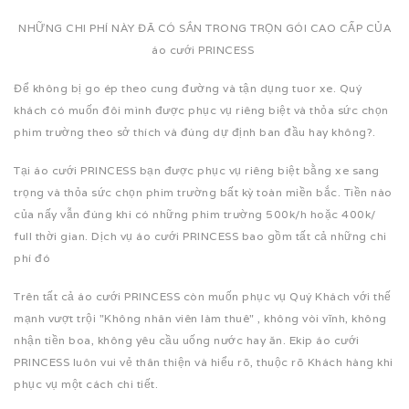
NHỮNG CHI PHÍ NÀY ĐÃ CÓ SẮN TRONG TRỌN GÓI CAO CẤP CỦA
áo cưới PRINCESS
Để không bị go ép theo cung đường và tận dụng tuor xe. Quý
khách có muốn đôi mình được phục vụ riêng biệt và thỏa sức chọn
phim trường theo sở thích và đúng dự định ban đầu hay không?.
Tại áo cưới PRINCESS bạn được phục vụ riêng biệt bằng xe sang
trọng và thỏa sức chọn phim trường bất kỳ toàn miền bắc. Tiền nào
của nấy vẫn đúng khi có những phim trường 500k/h hoặc 400k/
full thời gian. Dịch vụ áo cưới PRINCESS bao gồm tất cả những chi
phí đó
Trên tất cả áo cưới PRINCESS còn muốn phục vụ Quý Khách với thế
mạnh vượt trội "Không nhân viên làm thuê" , không vòi vĩnh, không
nhận tiền boa, không yêu cầu uống nước hay ăn. Ekip áo cưới
PRINCESS luôn vui vẻ thân thiện và hiểu rõ, thuộc rõ Khách hàng khi
phục vụ một cách chi tiết.