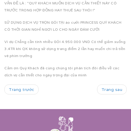
VẤN ĐỀ LÀ : "QUÝ KHÁCH MUỐN DỊCH VỤ CẦN THIẾT NÀY CÓ
TRƯỚC TRONG HỢP ĐỒNG HAY THUÊ SAU THÔI !"
SỬ DỤNG DỊCH VỤ TRỌN GÓI TẠI áo cưới PRINCESS QUÝ KHÁCH
CÓ THỜI GIAN NGHỈ NGƠI LO CHO NGÀY ĐÁM CƯỚI
Ví dụ Chẳng cần tính nhiều GÓI 4.950.000 VND Có thể giảm xuống
3.4TR khi QK không sử dụng trang điểm 2 lần hay muốn chi trả tiền
vé phim trường
Cảm ơn Quý Khách đã cùng chúng tôi phân tích đôi điều về các
dịch vụ cần thiết cho ngày trọng đại của mình
Trang trước
Trang sau