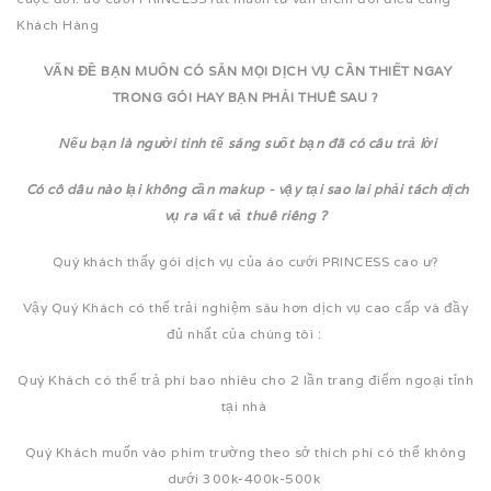
Khách Hàng
VẤN ĐỀ BẠN MUỐN CÓ SẴN MỌI DỊCH VỤ CẦN THIẾT NGAY
TRONG GÓI HAY BẠN PHẢI THUÊ SAU ?
Nếu bạn là người tinh tế sáng suốt bạn đã có câu trả lời
Có cô dâu nào lại không cần makup - vậy tại sao lai phải tách dịch
vụ ra vất vả thuê riêng ?
Quý khách thấy gói dịch vụ của áo cưới PRINCESS cao ư?
Vậy Quý Khách có thể trải nghiệm sâu hơn dịch vụ cao cấp và đầy
đủ nhất của chúng tôi :
Quý Khách có thể trả phí bao nhiêu cho 2 lần trang điểm ngoại tỉnh
tại nhà
Quý Khách muốn vào phim trường theo sở thích phí có thể không
dưới 300k-400k-500k