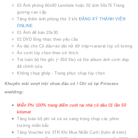
02 Ảnh phóng 60x90 Lamilate hoặc 02 ảnh 50x75 Tráng
gương cao cấp
Tặng thêm ảnh phóng thứ 3 khi
ĐĂNG KÝ THÀNH VIÊN
ONLINE
01 Ảnh để bàn 20x30
02 DVD lồng nhạc theo yêu cầu
Áo dài cho Cô dâu+áo dài nữ đỡ tráp+caravat tùy số lượng
Áo cưới tùy chọn theo sở thích
Trả toàn bộ file gốc (~350 file) và file album ảnh cưới đẹp
đã chỉnh sửa
Không chụp ghép - Trang phục chụp tùy chọn
Khuyến mãi vượt trội chưa đâu có ! Chỉ có tại Princess
wedding:
Miễn Phí 100% trang điểm cưới tại nhà cô dâu 01 lần 50
kilomet
Tặng toàn bộ phí vé và xe sang trọng chụp các phim
trường miền bắc
Tặng Voucher trừ 3TR Khi Mua Nhẫn Cưới (luôn đi kèm)